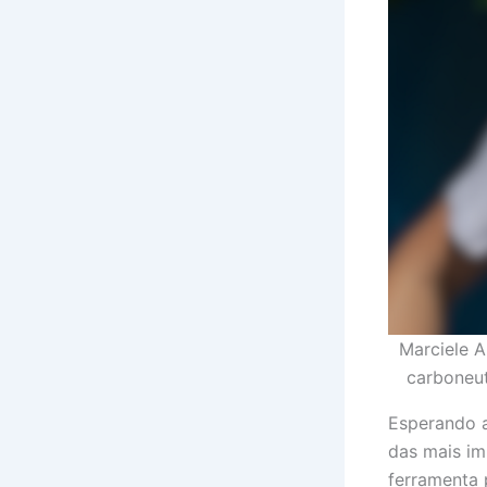
Marciele 
carboneut
Esperando at
das mais im
ferramenta 