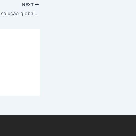
NEXT
IBM e JLL lançam solução global de sustentabilidade para aprimorar relatórios ESG e gerenciamento de dados para propriedades comerciais