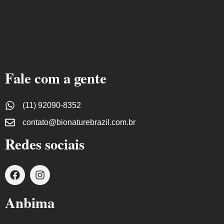
Fale com a gente
(11) 92090-8352
contato@bionaturebrazil.com.br
Redes sociais
F
I
a
n
c
s
Anbima
e
t
b
a
o
g