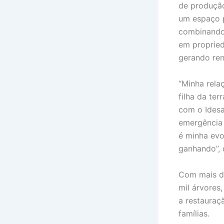
de produção
um espaço p
combinando 
em propried
gerando ren
“Minha rela
filha da te
com o Ides
emergência 
é minha evo
ganhando”, 
Com mais d
mil árvores
a restauraç
famílias.