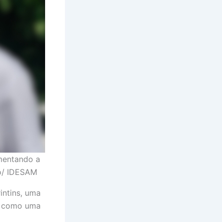
mentando a
ão/ IDESAM
rintins, uma
ve como uma