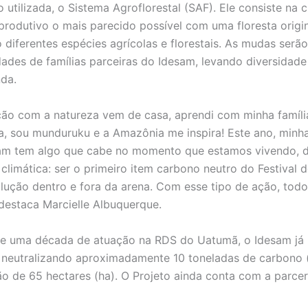
 utilizada, o Sistema Agroflorestal (SAF). Ele consiste na 
rodutivo o mais parecido possível com uma floresta origin
diferentes espécies agrícolas e florestais. As mudas serã
ades de famílias parceiras do Idesam, levando diversidade
da.
ção com a natureza vem de casa, aprendi com minha famíli
rra, sou munduruku e a Amazônia me inspira! Este ano, minh
am tem algo que cabe no momento que estamos vivendo, 
climática: ser o primeiro item carbono neutro do Festival d
lução dentro e fora da arena. Com esse tipo de ação, tod
destaca Marcielle Albuquerque.
e uma década de atuação na RDS do Uatumã, o Idesam já 
, neutralizando aproximadamente 10 toneladas de carbono
ão de 65 hectares (ha). O Projeto ainda conta com a parcer