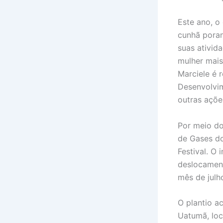
Este ano, o
cunhã poran
suas ativid
mulher mais
Marciele é 
Desenvolvi
outras açõe
Por meio do
de Gases do
Festival. O
deslocament
mês de julh
O plantio a
Uatumã, loca