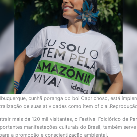
Albuquerque, cunhã poranga do boi Caprichoso, está imple
ralização de suas atividades como item oficial.Reproduç
rair mais de 120 mil visitantes, o Festival Folclórico de Pa
portantes manifestações culturais do Brasil, também ser
para a promoção e conscientização ambiental.