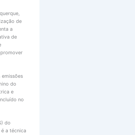
uquerque,
ização de
enta a
ativa de
e
 promover
s emissões
mino do
rica e
oncluído no
S) do
 é a técnica