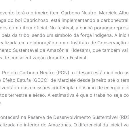
 evento terá o primeiro item Carbono Neutro. Marciele Alb
ga do boi Caprichoso, está implementando a carboneutral
ades como item oficial. No festival, a cunhã poranga repres
 bela da tribo, sendo um símbolo da força indígena. A inici
realizada em colaboração com o Instituto de Conservação 
mento Sustentável da Amazônia (Idesam), que também vai
s de conscientização durante o Festival.
 Projeto Carbono Neutro (PCN), o Idesam está medindo a
 Efeito Estufa (GECC) de Marciele desde janeiro até o tér
 inventário das emissões contempla consumo de energia elét
os terrestre e aéreo. A estimativa é que o trabalho seja c
o.
contecerá na Reserva de Desenvolvimento Sustentável (RD
lizada no interior do Amazonas. O diferencial da iniciativa