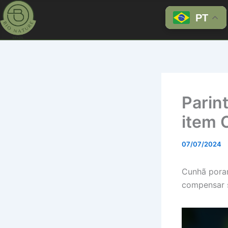
Ir
PT
para
o
conteúdo
Parint
item 
07/07/2024
Cunhã poran
compensar s