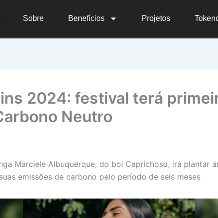
Sobre
Benefícios
Projetos
Token
ins 2024: festival terá primei
Carbono Neutro
ga Marciele Albuquerque, do boi Caprichoso, irá plantar á
uas emissões de carbono pelo período de seis meses