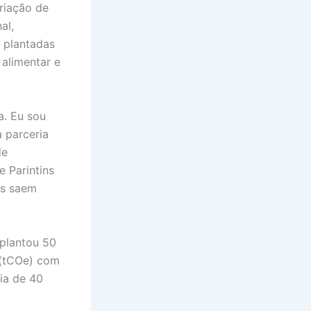
criação de
al,
o plantadas
 alimentar e
a. Eu sou
a parceria
de
e Parintins
os saem
plantou 50
 (tCOe) com
ia de 40