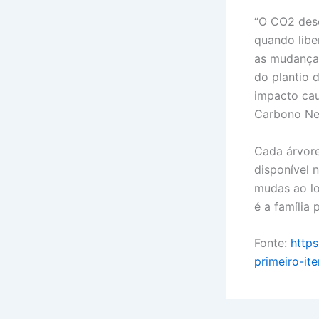
“O CO2 dese
quando libe
as mudanças
do plantio 
impacto cau
Carbono Ne
Cada árvore
disponível 
mudas ao lo
é a família p
Fonte:
https
primeiro-it