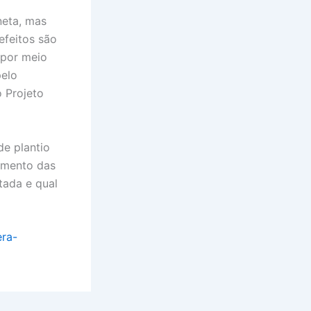
neta, mas
efeitos são
 por meio
pelo
 Projeto
de plantio
vimento das
tada e qual
era-