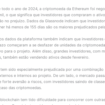
 todo o ano de 2024, a criptomoeda da Ethereum foi neg
il, o que significa que investidores que compraram o ativ
ão no prejuízo. Dados da Glassnode indicam que investido
er há menos de 155 dias são os maiores prejudicados pel
 os dados da plataforma também indicam que investidores
razo começaram a se desfazer de unidades da criptomoed
ivo para o projeto. Além disso, grandes investidores, com m
s, também estão vendendo ativos desde fevereiro.
tem sido especialmente prejudicada por uma combinação 
xternos e internos ao projeto. De um lado, o mercado pas
forte aversão a riscos, com investidores saindo de classe
 caso das criptomoedas.
 blockchain tem tido dificuldade para concorrer com outra