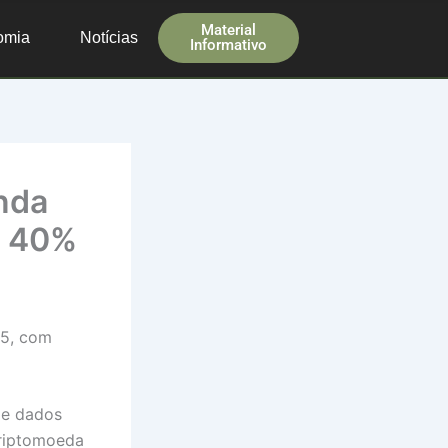
Material
omia
Notícias
Informativo
nda
a 40%
25, com
 e dados
criptomoeda