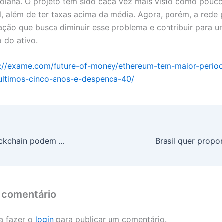
Solana. O projeto tem sido cada vez mais visto como pouco
l, além de ter taxas acima da média. Agora, porém, a rede
ação que busca diminuir esse problema e contribuir para 
 do ativo.
s://exame.com/future-of-money/ethereum-tem-maior-perio
ultimos-cinco-anos-e-despenca-40/
Como ESG e blockchain podem estar na costura de um agro mais sustentável
 comentário
a fazer o
login
para publicar um comentário.