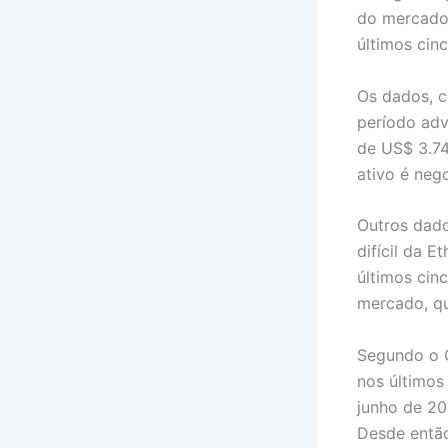
do mercado 
últimos cin
Os dados, 
período adv
de US$ 3.7
ativo é neg
Outros dad
difícil da E
últimos cin
mercado, q
Segundo o C
nos últimos
junho de 20
Desde então