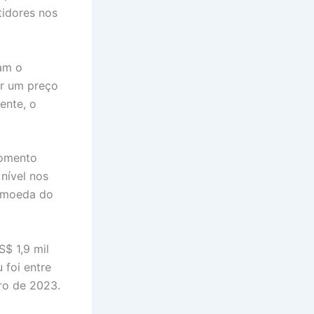
tidores nos
am o
ir um preço
ente, o
momento
 nível nos
tomoeda do
$ 1,9 mil
 foi entre
ro de 2023.