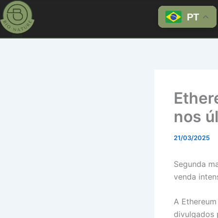
Ir
PT
para
o
conteúdo
Ether
nos ú
21/03/2025
Segunda ma
venda inten
A Ethereum 
divulgados