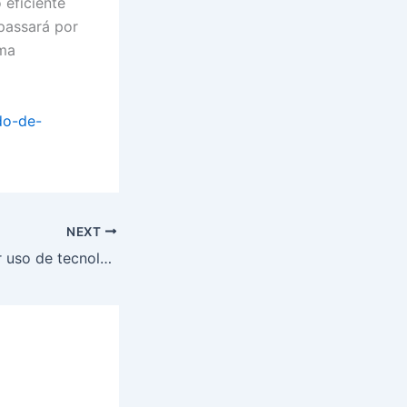
 eficiente
 passará por
uma
do-de-
NEXT
Brasil quer propor uso de tecnologia blockchain no comércio entre países do Brics