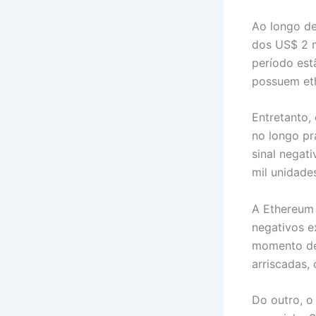
Ao longo de
dos US$ 2 m
período est
possuem eth
Entretanto,
no longo p
sinal negat
mil unidade
A Ethereum 
negativos e
momento de 
arriscadas,
Do outro, o