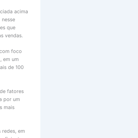
ociada acima
o nesse
res que
as vendas.
 com foco
a, em um
ais de 100
de fatores
sa por um
s mais
s redes, em