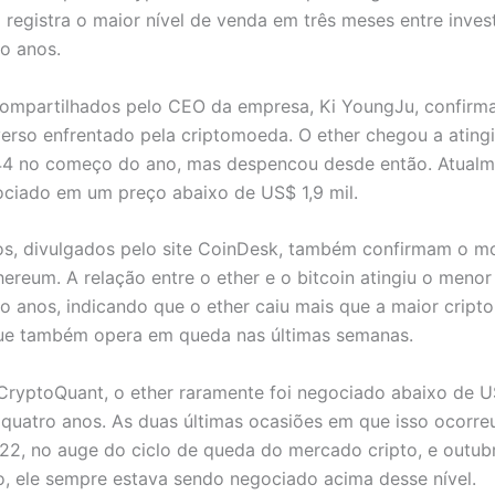
registra o maior nível de venda em três meses entre inves
co anos.
compartilhados pelo CEO da empresa, Ki YoungJu, confirm
erso enfrentado pela criptomoeda. O ether chegou a ating
44 no começo do ano, mas despencou desde então. Atualm
ociado em um preço abaixo de US$ 1,9 mil.
os, divulgados pelo site CoinDesk, também confirmam o 
thereum. A relação entre o ether e o bitcoin atingiu o menor
co anos, indicando que o ether caiu mais que a maior crip
ue também opera em queda nas últimas semanas.
ryptoQuant, o ether raramente foi negociado abaixo de US
 quatro anos. As duas últimas ocasiões em que isso ocorreu
22, no auge do ciclo de queda do mercado cripto, e outub
, ele sempre estava sendo negociado acima desse nível.