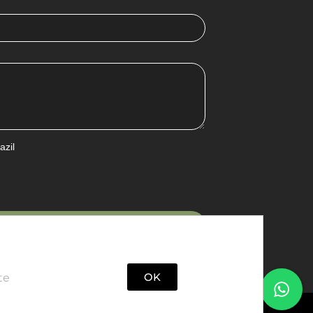
azil
viar
OK
te