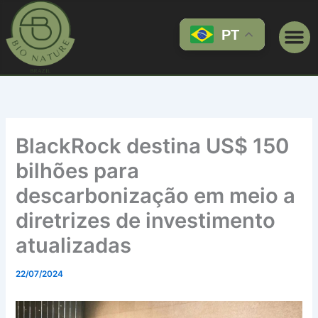
Ir
para
PT
o
conteúdo
BlackRock destina US$ 150
bilhões para
descarbonização em meio a
diretrizes de investimento
atualizadas
22/07/2024